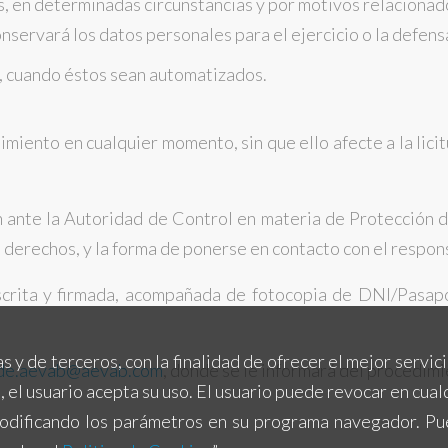
, en determinadas circunstancias y por motivos relacionados
servará los datos personales para el ejercicio o la defens
s, cuando éstos sean automatizados.
timiento en cualquier momento, sin que ello afecte a la lic
n ante la Autoridad de Control en materia de Protección
s derechos, y la forma de ponerse en contacto con el respon
escrita y firmada, acompañada de fotocopia de DNI/Pasapo
e terceros, con la finalidad de ofrecer el mejor servicio 
de.aevab@aevab.com
, donde se le informará del procedimi
, el usuario acepta su uso. El usuario puede revocar en cu
modificando los parámetros en su programa navegador. Pu