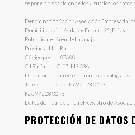
se pone a disposición de los Usuarios los datos
Denominación Social: Asociación Empresarial de 
Domicilio social: Avda. de Europa, 25, Bajos
Población: el Arenal - Llucmajor
Provincia: Illes Balears
Código postal: 07600
C.I.F. número: G-07.118.086
Dirección de correo electrónico: aevab@aevab
Teléfono de contacto: 971 28 02 28
Fax: 971 28 02 78
Datos de inscripción en el Registro de Asociac
PROTECCIÓN DE DATOS 