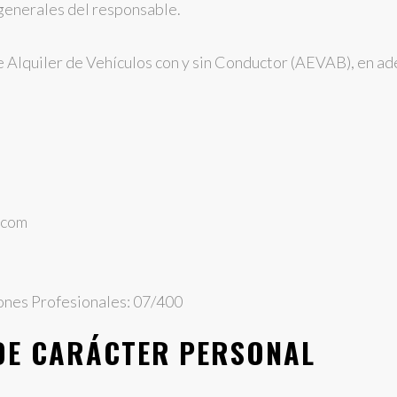
 generales del responsable.
Alquiler de Vehículos con y sin Conductor (AEVAB), en adel
.com
iones Profesionales: 07/400
DE CARÁCTER PERSONAL