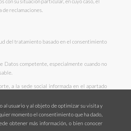
 con su situación particular, en cuyo caso, el
a de reclamaciones.
itud del tratamiento basado en el consentimiento
 de Datos competente, especialmente cuando no
sable.
rte, a la sede social informada en el apartado
al usuario y al objeto de optimizar su visita y
ento a seguir.
alquier momento el consentimiento que ha dado,
ede obtener más información, o bien conocer