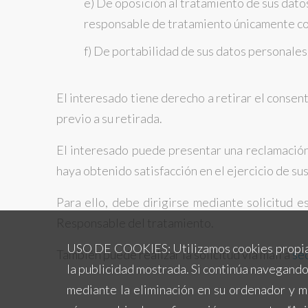
e) De oposición al tratamiento de sus datos
responsable de tratamiento únicamente con
f) De portabilidad de sus datos personale
El interesado tiene derecho a retirar el consen
previo a su retirada.
El interesado puede presentar una reclamació
haya obtenido satisfacción en el ejercicio de su
Para ello, debe dirigirse mediante solicitud 
Responsable del tratamiento.
USO DE COOKIES: Utilizamos cookies propias y d
También puede realizar la solicitud vía mail a
se
la publicidad mostrada. Si continúa navegando
mediante la eliminación en su ordenador y 