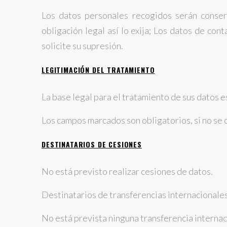
Los datos personales recogidos serán conserv
obligación legal así lo exija; Los datos de co
solicite su supresión.
LEGITIMACIÓN DEL TRATAMIENTO
La base legal para el tratamiento de sus datos e
Los campos marcados son obligatorios, si no se 
DESTINATARIOS DE CESIONES
No está previsto realizar cesiones de datos.
Destinatarios de transferencias internacionale
No está prevista ninguna transferencia internac