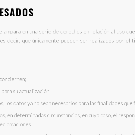
RESADOS
e ampara en una serie de derechos en relación al uso que
 es decir, que únicamente pueden ser realizados por el t
 conciernen;
 para su actualización;
s, los datos ya no sean necesarios para las finalidades que
tos, en determinadas circunstancias, en cuyo caso, el res
 reclamaciones.