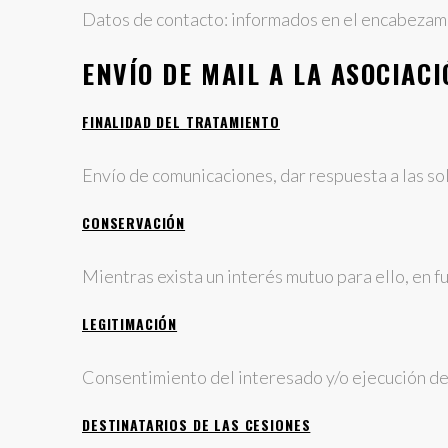
Datos de contacto: informados en el encabezami
ENVÍO DE MAIL A LA ASOCIAC
FINALIDAD DEL TRATAMIENTO
Envío de comunicaciones, dar respuesta a las so
CONSERVACIÓN
Mientras exista un interés mutuo para ello, en f
LEGITIMACIÓN
Consentimiento del interesado y/o ejecución de
DESTINATARIOS DE LAS CESIONES